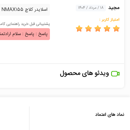
مجید
18 / مرداد / 1404
اسلایدر کلاچ NMAX155 اصلی 3عدد
امتیاز کاربر :
پشتیبانی قبل خرید راهنمایی کا
پاسخ : پاسخ : سلام ارادتمن
ویدئو های محصول
نماد های اعتماد