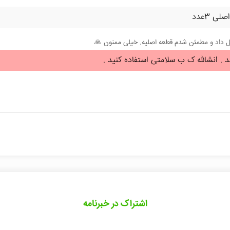
مل داد و مطمئن شدم قطعه اصلیه. خیلی ممنون 🙏
د . انشالله ک ب سلامتی استفاده کنید .
اشتراک در خبرنامه