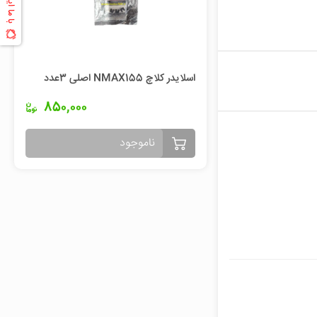
اسلایدر کلاچ NMAX155 اصلی 3عدد
850,000
ناموجود