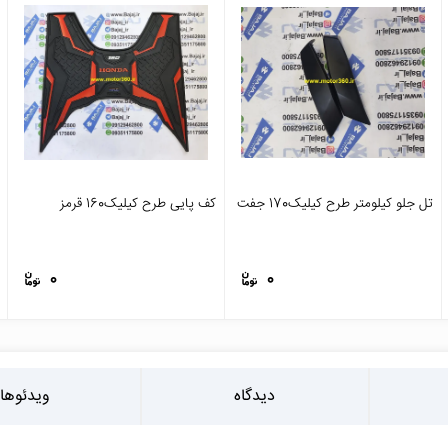
تل جلو کیلومتر طرح کیلیک170 جفت
کف پایی طرح کیلیک160 قرمز
0
0
دیدگاه
ویدئوها