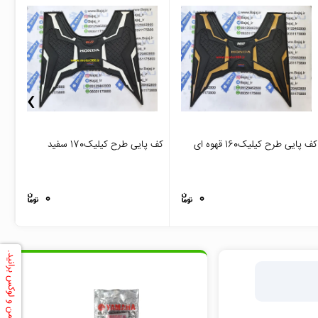
›
کف پایی طرح کیلیک160 قهوه ای
کف پایی طرح کیلیک170 سفید
رکاب
0
0
با ما ایمن و لوکس برانید.