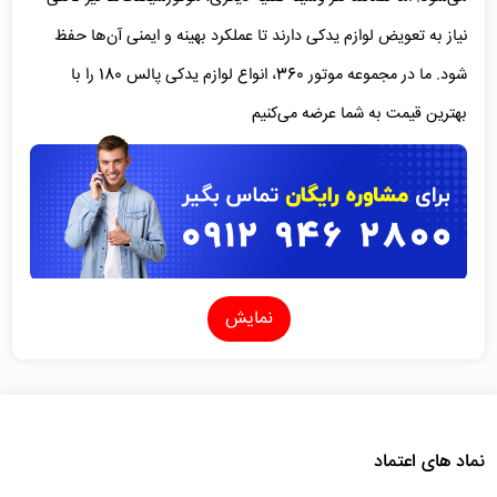
نیاز به تعویض لوازم یدکی دارند تا عملکرد بهینه و ایمنی آن‌ها حفظ
شود. ما در مجموعه موتور 360، انواع لوازم یدکی پالس 180 را با
بهترین قیمت به شما عرضه می‌کنیم
.
نمایش
موتورسیکلت
Bajaj Pulsar 180
؛ یک موتور جذاب با
قابلیت‌های منحصربه‌فرد
پیش از اینکه بخواهیم لوازم یدکی پالس 180 را مورد بررسی قرار دهیم،
بهتر است که به معرفی این موتورسیکلت جذاب بپردازیم. موتورسیکلت
نماد های اعتماد
Bajaj Pulsar 180
یکی از محصولات محبوب و معروف شرکت
Bajaj