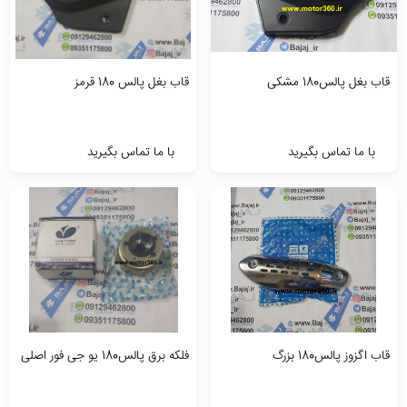
قاب بغل پالس180 مشکی
قاب بغل پالس 180 قرمز
با ما تماس بگیرید
با ما تماس بگیرید
قاب اگزوز پالس180 بزرگ
فلکه برق پالس180 یو جی فور اصلی