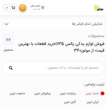
انتخاب مکان
0
فیلتر شهر
نمایش تمام فیلتر ها
محصولات
117
فروش لوازم یدکی پالس 135|خرید قطعات با بهترین
قیمت از موتور360
محصول
ترتیب براساس :
جدید ترین
پربازدید ترین
پرفروش ترین
محبوب ترین
ارزان ترین
گران ترین