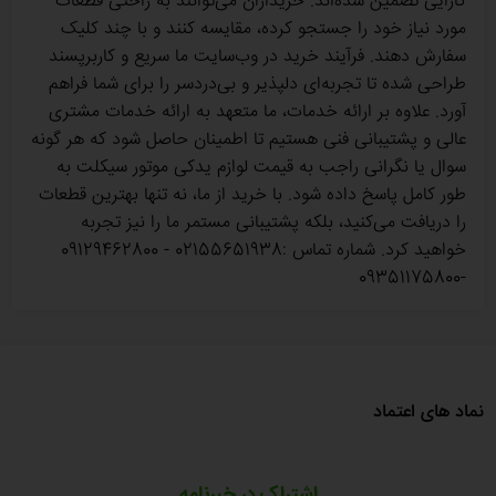
کارایی تضمین شده‌اند. خریداران می‌توانند به راحتی قطعات
مورد نیاز خود را جستجو کرده، مقایسه کنند و با چند کلیک
سفارش دهند. فرآیند خرید در وب‌سایت ما سریع و کاربرپسند
طراحی شده تا تجربه‌ای دلپذیر و بی‌دردسر را برای شما فراهم
آورد. علاوه بر ارائه خدمات، ما متعهد به ارائه خدمات مشتری
عالی و پشتیبانی فنی هستیم تا اطمینان حاصل شود که هر گونه
سوال یا نگرانی راجب به قیمت لوازم یدکی موتور سیکلت به
طور کامل پاسخ داده شود. با خرید از ما، نه تنها بهترین قطعات
را دریافت می‌کنید، بلکه پشتیبانی مستمر ما را نیز تجربه
خواهید کرد. شماره تماس :02155651938 - 09129462800
-09351175800
نماد های اعتماد
اشتراک در خبرنامه