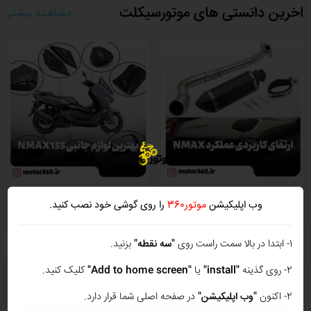
اخرین دانستی های موتورسیکلت
مشاهده بیشتر
۵ ارتقای کاربردی برای بهبود
بهترین لوازم جانبی Yamaha
وب اپلیکیشن
موتور360
را روی گوشی خود نصب کنید.
عملکرد Yamaha NMAX 155
NMAX 155 برای راحتی و زیبایی
موتور
1- ابتدا در بالا سمت راست روی
"سه نقطه"
بزنید.
2- روی گذینه
"install"
یا
"Add to home screen"
کلیک کنید.
2- اکنون
"وب اپلیکیشن"
در صفحه اصلی شما قرار دارد.