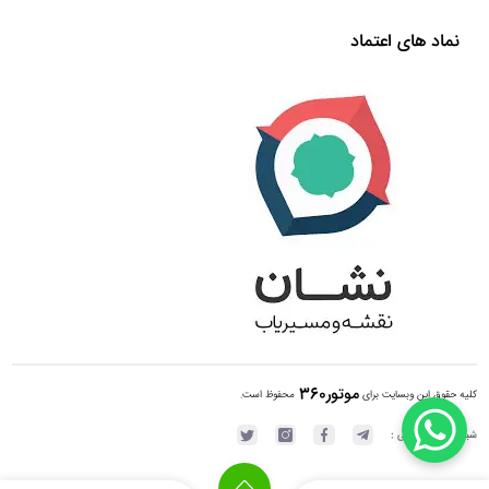
نماد های اعتماد
موتور360
کلیه حقوق این وبسایت برای
محفوظ است.
شبکه های اجتماعی :