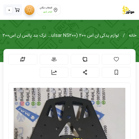
انتخاب مکان
0
فیلتر شهر
خانه
لوازم یدکی ان اس 200 (Pulsar NS200)
ترک بند پالس ان اس200