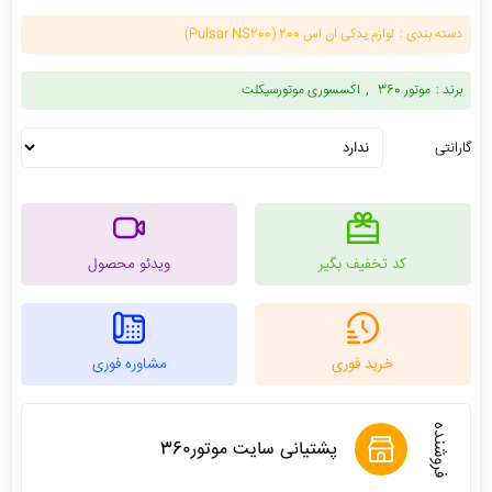
دسته بندی :
لوازم یدکی ان اس 200 (Pulsar NS200)
برند :
موتور 360
اکسسوری موتورسیکلت
گارانتی
کد تخفیف بگیر
ویدئو محصول
خرید فوری
مشاوره فوری
فروشنده
پشتیانی سایت موتور360