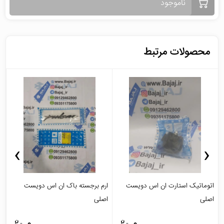
ناموجود
محصولات مرتبط
›
‹
اتوماتیک استارت ان اس دویست
ارم برجسته باک ان اس دویست
ا
اصلی
اصلی
م
0
0