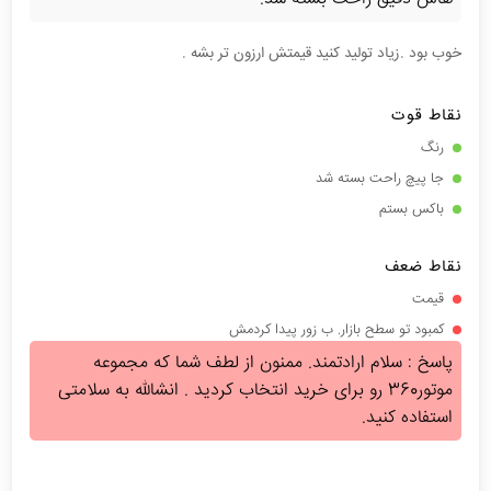
خوب بود .زیاد تولید کنید قیمتش ارزون تر بشه .
نقاط قوت
رنگ
جا پیچ راحت بسته شد
باکس بستم
نقاط ضعف
قیمت
کمبود تو سطح بازار. ب زور پیدا کردمش
پاسخ : سلام ارادتمند. ممنون از لطف شما که مجموعه
موتور360 رو برای خرید انتخاب کردید . انشالله به سلامتی
استفاده کنید.