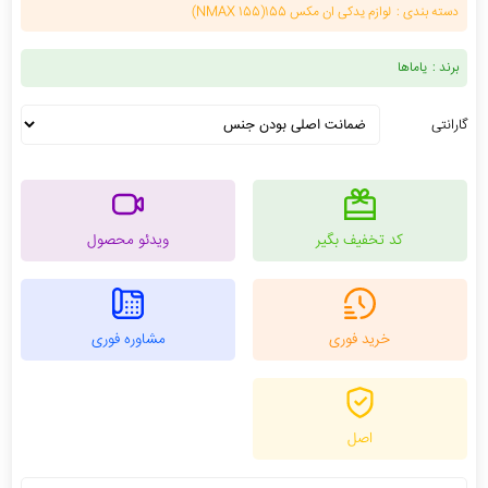
دسته بندی :
لوازم یدکی ان مکس 155(NMAX 155)
برند :
یاماها
گارانتی
کد تخفیف بگیر
ویدئو محصول
خرید فوری
مشاوره فوری
اصل