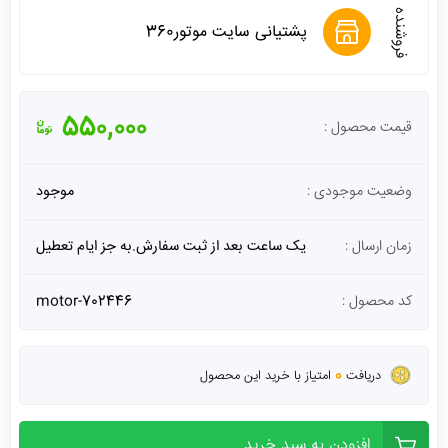
فروشنده
پشتیانی سایت موتور360
550,000
قیمت محصول :
وضعیت موجودی :
موجود
زمان ارسال :
یک ساعت بعد از ثبت سفارش.به جز ایام تعطیل
کد محصول :
motor-702446
0
دریافت
امتیاز با خرید این محصول
افزودن به سبد خرید