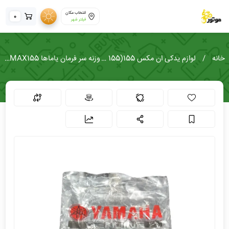
انتخاب مکان
0
فیلتر شهر
خانه
لوازم یدکی ان مکس 155(NMAX 155)
وزنه سر فرمان یاماها NMAX155 اصلی