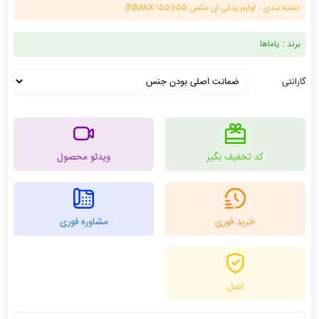
دسته بندی :
لوازم یدکی ان مکس 155(NMAX 155)
برند :
یاماها
گارانتی
کد تخفیف بگیر
ویدئو محصول
خرید فوری
مشاوره فوری
اصل