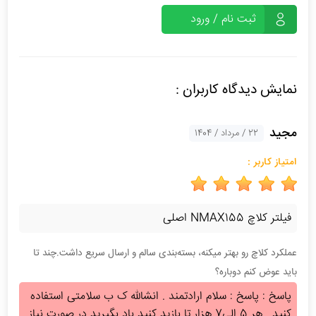
ثبت نام / ورود
نمایش دیدگاه کاربران :
مجید
22 / مرداد / 1404
امتیاز کاربر :
فیلتر کلاچ NMAX155 اصلی
عملکرد کلاچ رو بهتر میکنه، بسته‌بندی سالم و ارسال سریع داشت.چند تا
باید عوض کنم دوباره؟
پاسخ : پاسخ : سلام ارادتمند . انشالله ک ب سلامتی استفاده
کنید . هر 5 الی7 هزار تا بازید کنید باد بگیرید در صورت نیاز