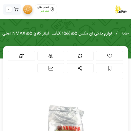
انتخاب مکان
0
فیلتر شهر
خانه
لوازم یدکی ان مکس 155(NMAX 155)
فیلتر کلاچ NMAX155 اصلی