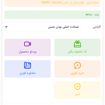
دسته بندی :
لوازم یدکی ان مکس 155(NMAX 155)
برند :
یاماها
گارانتی
کد تخفیف بگیر
ویدئو محصول
خرید فوری
مشاوره فوری
اصل