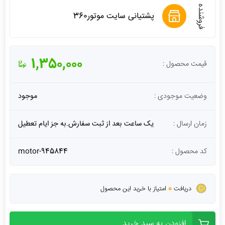
فروشنده
پشتیانی سایت موتور360
1,350,000
قیمت محصول :
وضعیت موجودی :
موجود
زمان ارسال :
یک ساعت بعد از ثبت سفارش.به جز ایام تعطیل
کد محصول :
motor-945844
0
دریافت
امتیاز با خرید این محصول
افزودن به سبد خرید