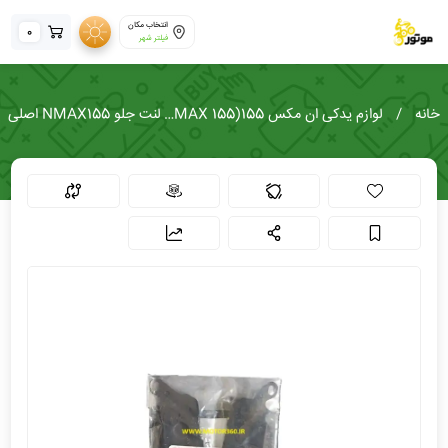
انتخاب مکان
0
فیلتر شهر
خانه
لوازم یدکی ان مکس 155(NMAX 155)
لنت جلو NMAX155 اصلی