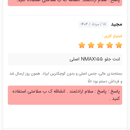
پاسخ : سلام ارادتمند. انشالله که ب سلامتی استفاده کنید.
مجید
18 / مرداد / 1404
امتیاز کاربر :
لنت جلو NMAX155 اصلی
بسته‌بندی عالی، جنس اصلی و بدون کوچکترین ایراد. همون روز ارسال شد
و فرداش دستم بود 👍
پاسخ : پاسخ : سلام ارادتمند . انشالله ک ب سلامتی استفاده
کنید .