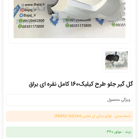
گل گیر جلو طرح کیلیک160 کامل نقره ای براق
ویژگی محصول
دسته بندی :
لوازم یدکی ان مکس 155(NMAX 155)
برند :
موتور 360