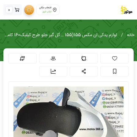
انتخاب مکان
0
فیلتر شهر
خانه
لوازم یدکی ان مکس 155(NMAX 155)
گل گیر جلو طرح کیلیک160 کامل نقره ای براق