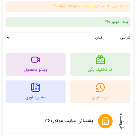
دسته بندی :
لوازم یدکی ان مکس 155(NMAX 155)
برند :
موتور 360
گارانتی
کد تخفیف بگیر
ویدئو محصول
خرید فوری
مشاوره فوری
فروشنده
پشتیانی سایت موتور360