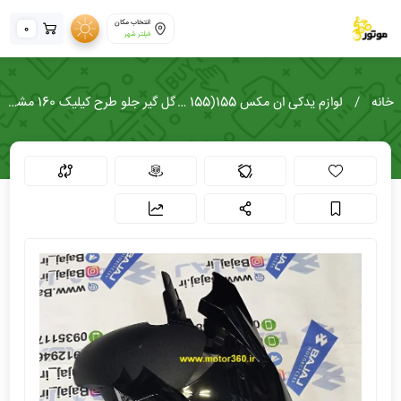
انتخاب مکان
0
فیلتر شهر
خانه
لوازم یدکی ان مکس 155(NMAX 155)
گل گیر جلو طرح کیلیک 160 مشکی براق کامل