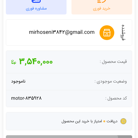
خرید فوری
مشاوره فوری
فروشنده
mirhoseni3842@gmail.com
3,540,000
قیمت محصول :
وضعیت موجودی :
ناموجود
کد محصول :
motor-835928
0
دریافت
امتیاز با خرید این محصول