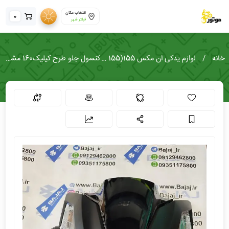
انتخاب مکان
0
فیلتر شهر
خانه
لوازم یدکی ان مکس 155(NMAX 155)
کنسول جلو طرح کیلیک160 مشکی