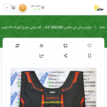
انتخاب مکان
0
فیلتر شهر
خانه
لوازم یدکی ان مکس 155(NMAX 155)
کف پایی طرح کیلیک160 قرمز