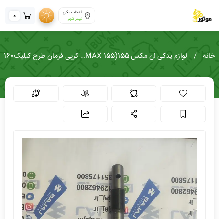
انتخاب مکان
0
فیلتر شهر
خانه
لوازم یدکی ان مکس 155(NMAX 155)
کرپی فرمان طرح کیلیک160