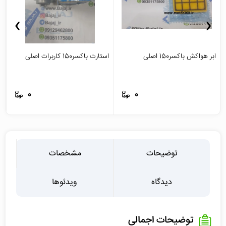
›
‹
ابر هواکش باکسر150 اصلی
استارت باکسر150 کاربرات اصلی
ا
0
0
توضیحات
مشخصات
دیدگاه
ویدئوها
توضیحات اجمالی