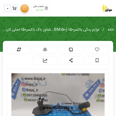
انتخاب مکان
0
فیلتر شهر
خانه
لوازم یدکی باکسر150 (Boxer BM150)
شناور باک باکسر150 اصلی کاربرات