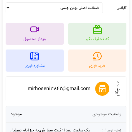
گارانتی
کد تخفیف بگیر
ویدئو محصول
خرید فوری
مشاوره فوری
فروشنده
mirhoseni3842@gmail.com
وضعیت موجودی :
موجود
زمان ارسال :
یک ساعت بعد از ثبت سفارش.به جز ایام تعطیل