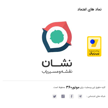
نماد های اعتماد
موتور360
کلیه حقوق این وبسایت برای
محفوظ است.
شبکه های اجتماعی :