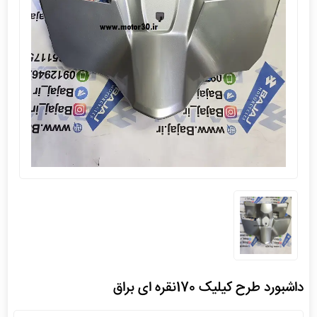
داشبورد طرح کیلیک 170نقره ای براق