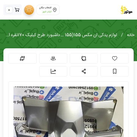
انتخاب مکان
0
فیلتر شهر
خانه
لوازم یدکی ان مکس 155(NMAX 155)
داشبورد طرح کیلیک 170نقره ای براق