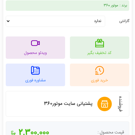
برند :
موتور 360
گارانتی
کد تخفیف بگیر
ویدئو محصول
خرید فوری
مشاوره فوری
فروشنده
پشتیانی سایت موتور360
2,300,000
قیمت محصول :