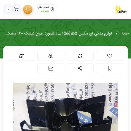
انتخاب مکان
0
فیلتر شهر
خانه
لوازم یدکی ان مکس 155(NMAX 155)
داشبورد طرح کیلیک 160 مشکی براق