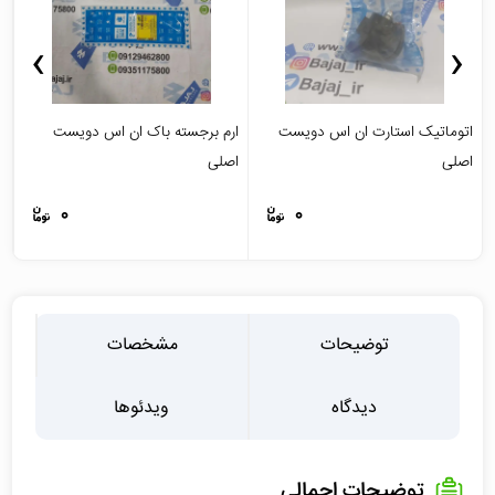
›
‹
اتوماتیک استارت ان اس دویست
ارم برجسته باک ان اس دویست
ا
اصلی
اصلی
م
0
0
توضیحات
مشخصات
دیدگاه
ویدئوها
توضیحات اجمالی