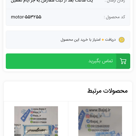
زمان ارسال :
یک ساعت بعد از ثبت سفارش.به جز ایام تعطیل
کد محصول :
motor-553255
0
دریافت
امتیاز با خرید این محصول
تماس بگیرید
محصولات مرتبط