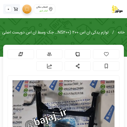
انتخاب مکان
0
فیلتر شهر
خانه
لوازم یدکی ان اس 200 (Pulsar NS200)
جک وسط ان اس دویست اصلی