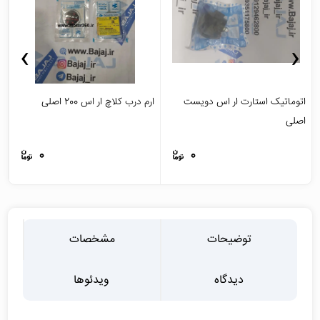
›
‹
اتوماتیک استارت ار اس دویست
ارم درب کلاچ ار اس 200 اصلی
ار
اصلی
0
0
توضیحات
مشخصات
دیدگاه
ویدئوها