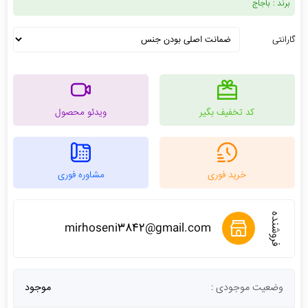
برند :
باجاج
گارانتی
کد تخفیف بگیر
ویدئو محصول
خرید فوری
مشاوره فوری
فروشنده
mirhoseni3842@gmail.com
وضعیت موجودی :
موجود