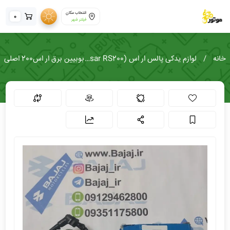
انتخاب مکان
0
فیلتر شهر
خانه
لوازم یدکی پالس ار اس (Pulsar RS200)
بوبیین برق ار اس200 اصلی