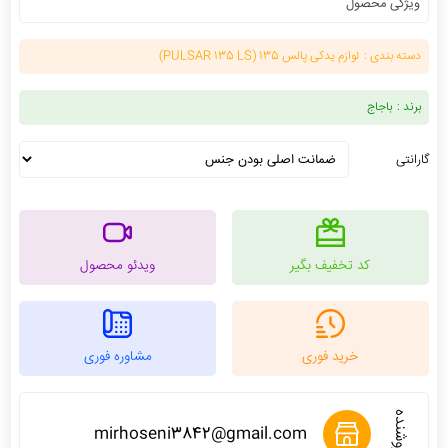
ویژگی محصول
دسته بندی :
لوازم یدکی پالس 135 (PULSAR 135 LS)
برند :
باجاج
گارانتی
کد تخفیف بگیر
ویدئو محصول
خرید فوری
مشاوره فوری
فروشنده
mirhoseni3842@gmail.com