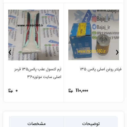
›
‹
فیلتر روغن اصلی پالس 135
ارم کنسول عقب پالس135 قرمز
اصلی سایت موتور360
ا
0
110,000
توضیحات
مشخصات