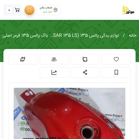
انتخاب مکان
0
فیلتر شهر
خانه
لوازم یدکی پالس 135 (PULSAR 135 LS)
باک پالس 135 قرمز اصلی