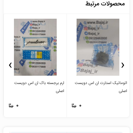
محصولات مرتبط
›
‹
اتوماتیک استارت ان اس دویست
ارم برجسته باک ان اس دویست
ا
اصلی
اصلی
م
0
0