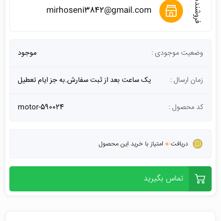
فروشنده
mirhoseni3842@gmail.com
وضعیت موجودی :
موجود
زمان ارسال :
یک ساعت بعد از ثبت سفارش.به جز ایام تعطیل
کد محصول :
motor-590024
0
دریافت
امتیاز با خرید این محصول
تماس بگیرید