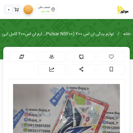
انتخاب مکان
0
فیلتر شهر
خانه
لوازم یدکی ان اس 200 (Pulsar NS200)
ارم ان اس200 کامل ابی